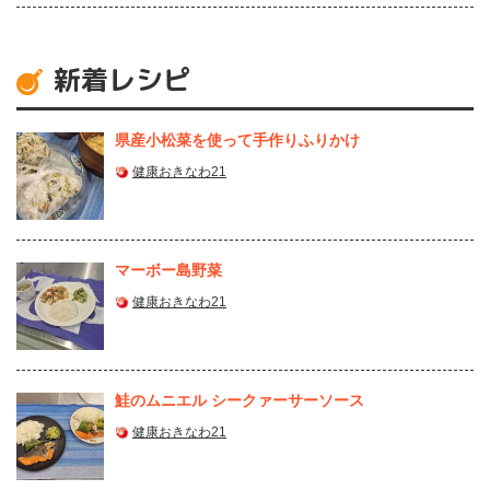
新着レシピ
県産⼩松菜を使って⼿作りふりかけ
健康おきなわ21
マーボー島野菜
健康おきなわ21
鮭のムニエル シークァーサーソース
健康おきなわ21