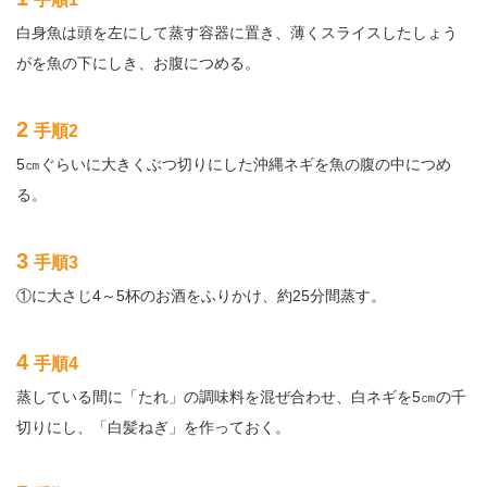
白身魚は頭を左にして蒸す容器に置き、薄くスライスしたしょう
がを魚の下にしき、お腹につめる。
2
手順2
5㎝ぐらいに大きくぶつ切りにした沖縄ネギを魚の腹の中につめ
る。
3
手順3
①に大さじ4～5杯のお酒をふりかけ、約25分間蒸す。
4
手順4
蒸している間に「たれ」の調味料を混ぜ合わせ、白ネギを5㎝の千
切りにし、「白髪ねぎ」を作っておく。