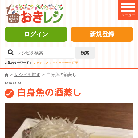
メニュー
ログイン
新規登録
検索
人気のキーワード：
シカクマメ
シークヮーサー
紅芋
レシピを探す
白身魚の酒蒸し
2016.01.24
白身魚の酒蒸し