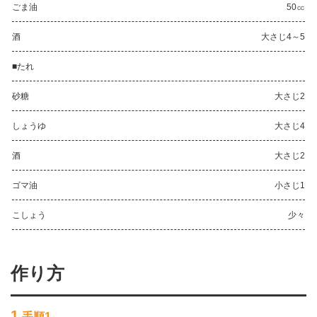
ごま油
50㏄
酒
大さじ4～5
■たれ
砂糖
大さじ2
しょうゆ
大さじ4
酒
大さじ2
ゴマ油
小さじ1
こしょう
少々
作り方
1
手順1