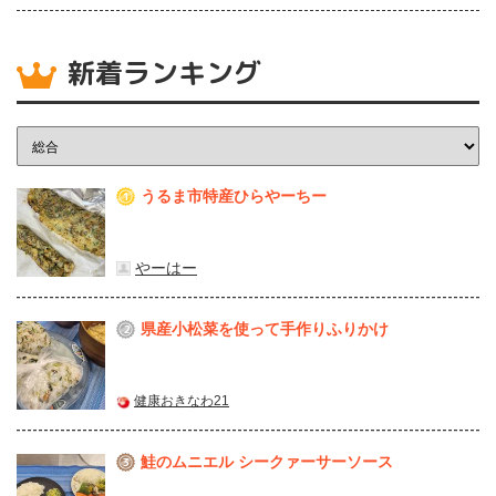
新着ランキング
うるま市特産ひらやーちー
1
やーはー
県産⼩松菜を使って⼿作りふりかけ
2
健康おきなわ21
鮭のムニエル シークァーサーソース
3