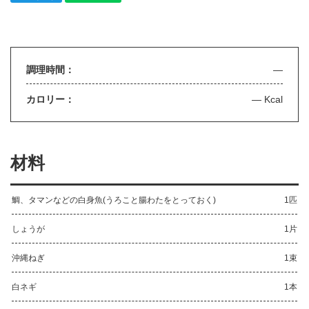
調理時間：
—
カロリー：
— Kcal
材料
鯛、タマンなどの白身魚(うろこと腸わたをとっておく)
1匹
しょうが
1片
沖縄ねぎ
1束
白ネギ
1本