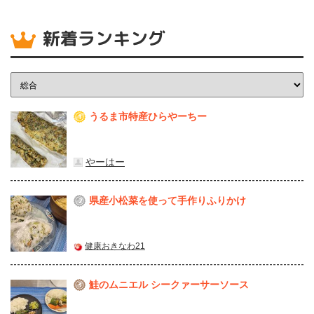
新着ランキング
うるま市特産ひらやーちー
1
やーはー
県産⼩松菜を使って⼿作りふりかけ
2
健康おきなわ21
鮭のムニエル シークァーサーソース
3