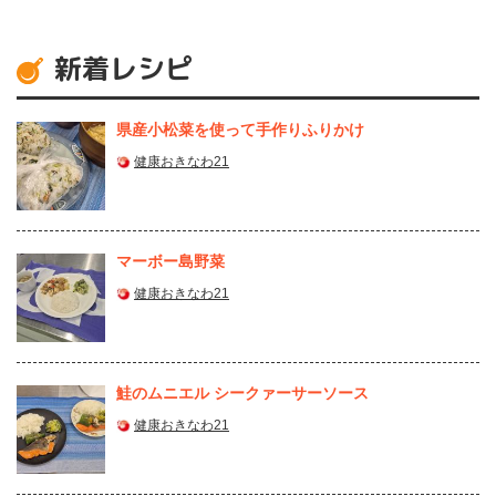
新着レシピ
県産⼩松菜を使って⼿作りふりかけ
健康おきなわ21
マーボー島野菜
健康おきなわ21
鮭のムニエル シークァーサーソース
健康おきなわ21