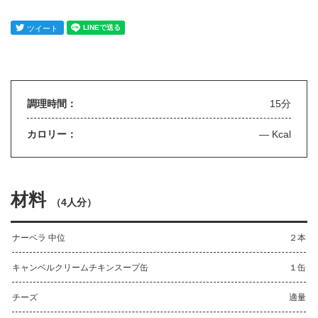
調理時間：
15分
カロリー：
— Kcal
材料
（
4人分
）
ナーベラ 中位
２本
キャンベルクリームチキンスープ缶
１缶
チーズ
適量