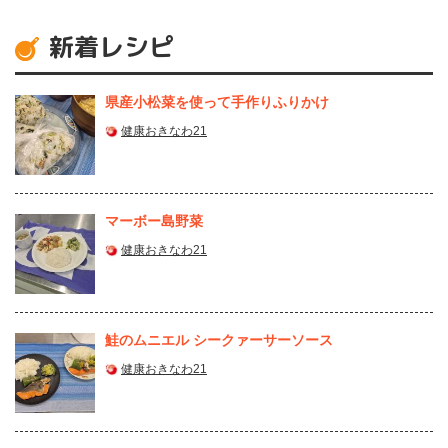
新着レシピ
県産⼩松菜を使って⼿作りふりかけ
健康おきなわ21
マーボー島野菜
健康おきなわ21
鮭のムニエル シークァーサーソース
健康おきなわ21