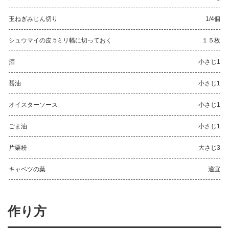
玉ねぎみじん切り
1/4個
シュウマイの皮 5ミリ幅に切っておく
１５枚
酒
小さじ1
醤油
小さじ1
オイスターソース
小さじ1
ごま油
小さじ1
片栗粉
大さじ3
キャベツの葉
適宜
作り方