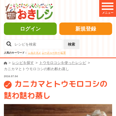
メニュー
ログイン
新規登録
検索
人気のキーワード：
シカクマメ
シークヮーサー
紅芋
レシピを探す
トウモロコシを使ったレシピ
カニカマとトウモロコシの麩わ麩わ蒸し
2016.07.04
カニカマとトウモロコシの
麩わ麩わ蒸し