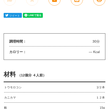
調理時間：
30分
カロリー：
— Kcal
材料
（
12個分 ４人前
）
トウモロコシ
1/２本
カニカマ
１２本
麩
15g