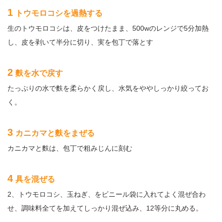
1
トウモロコシを過熱する
生のトウモロコシは、皮をつけたまま、500wのレンジで5分加熱
し、皮を剥いて半分に切り、実を包丁で落とす
2
麩を水で戻す
たっぷりの水で麩を柔らかく戻し、水気をややしっかり絞ってお
く。
3
カニカマと麩をまぜる
カニカマと麩は、包丁で粗みじんに刻む
4
具を混ぜる
2、トウモロコシ、玉ねぎ、をビニール袋に入れてよく混ぜ合わ
せ、調味料全てを加えてしっかり混ぜ込み、12等分に丸める。