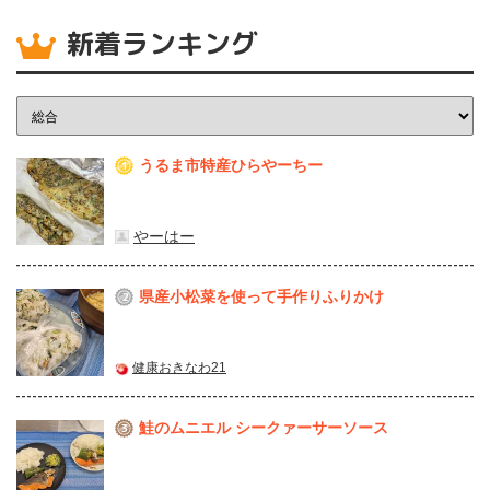
新着ランキング
うるま市特産ひらやーちー
1
やーはー
県産⼩松菜を使って⼿作りふりかけ
2
健康おきなわ21
鮭のムニエル シークァーサーソース
3