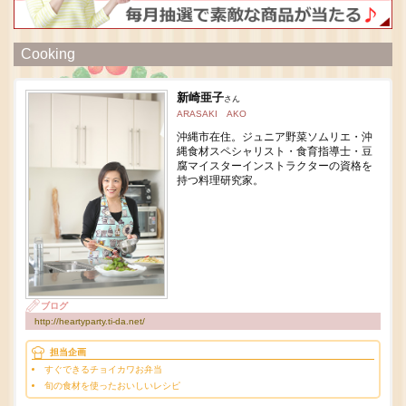
Cooking
新崎亜子
さん
ARASAKI AKO
沖縄市在住。ジュニア野菜ソムリエ・沖
縄食材スペシャリスト・食育指導士・豆
腐マイスターインストラクターの資格を
持つ料理研究家。
ブログ
http://heartyparty.ti-da.net/
担当企画
すぐできるチョイカワお弁当
旬の食材を使ったおいしいレシピ