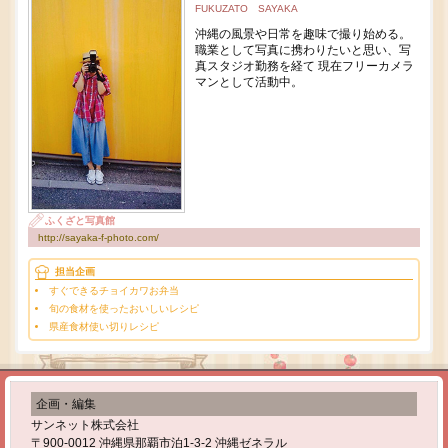
FUKUZATO SAYAKA
沖縄の風景や日常を趣味で撮り始める。
職業として写真に携わりたいと思い、写
真スタジオ勤務を経て 現在フリーカメラ
マンとして活動中。
ふくざと写真館
http://sayaka-f-photo.com/
担当企画
すぐできるチョイカワお弁当
旬の食材を使ったおいしいレシピ
県産食材使い切りレシピ
企画・編集
サンネット株式会社
〒900-0012 沖縄県那覇市泊1-3-2 沖縄ゼネラル