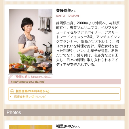
齋籐珠美
さん
SAITO TAMAMI
静岡県出身、2000年より沖縄へ、与那原
町在住。野菜ソムリエプロ、ベジフルビ
ューティセルフアドバイザー、アスリー
トフードマイスター3級、アンチエイジン
グプランナー。 簡単だけどおいしく、彩
りのきれいな料理が好評。県産食材を使
った料理や、パン、お菓子が得意。料理
だけでなく、盛り付け、包み方なども工
夫し、日々の料理に取り入れられるアイ
ディアが支持されている。
「季節を感じるHappyごはん」
http://tamacooo.ti-da.net/
担当企画(2016年6月から)
県産食材使い切りレシピ
Photos
福里さやか
さん