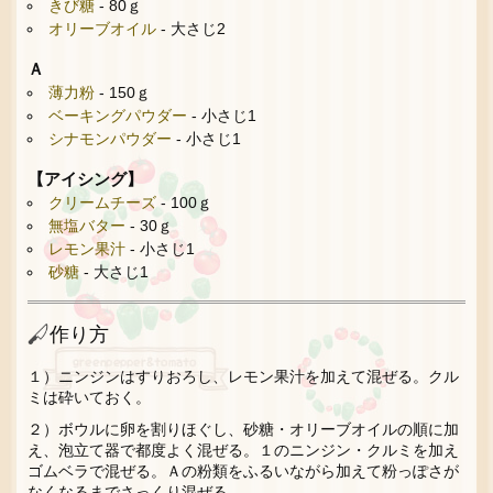
きび糖
- 80ｇ
オリーブオイル
- 大さじ2
Ａ
薄力粉
- 150ｇ
ベーキングパウダー
- 小さじ1
シナモンパウダー
- 小さじ1
【アイシング】
クリームチーズ
- 100ｇ
無塩バター
- 30ｇ
レモン果汁
- 小さじ1
砂糖
- 大さじ1
作り方
１）ニンジンはすりおろし、レモン果汁を加えて混ぜる。クル
ミは砕いておく。
２）ボウルに卵を割りほぐし、砂糖・オリーブオイルの順に加
え、泡立て器で都度よく混ぜる。１のニンジン・クルミを加え
ゴムベラで混ぜる。Ａの粉類をふるいながら加えて粉っぽさが
なくなるまでさっくり混ぜる。