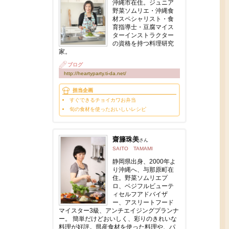
沖縄市在住。ジュニア
野菜ソムリエ・沖縄食
材スペシャリスト・食
育指導士・豆腐マイス
ターインストラクター
の資格を持つ料理研究
家。
ブログ
http://heartyparty.ti-da.net/
担当企画
すぐできるチョイカワお弁当
旬の食材を使ったおいしいレシピ
齋籐珠美
さん
SAITO TAMAMI
静岡県出身、2000年よ
り沖縄へ、与那原町在
住。野菜ソムリエプ
ロ、ベジフルビューテ
ィセルフアドバイザ
ー、アスリートフード
マイスター3級、アンチエイジングプランナ
ー。 簡単だけどおいしく、彩りのきれいな
料理が好評。県産食材を使った料理や、パ