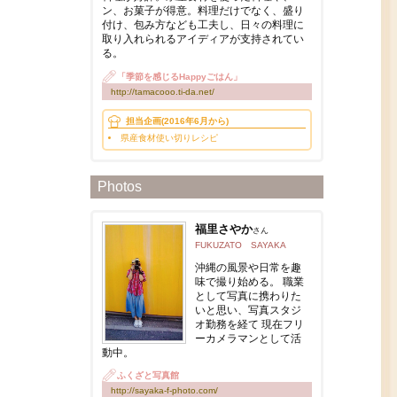
ン、お菓子が得意。料理だけでなく、盛り
付け、包み方なども工夫し、日々の料理に
取り入れられるアイディアが支持されてい
る。
「季節を感じるHappyごはん」
http://tamacooo.ti-da.net/
担当企画(2016年6月から)
県産食材使い切りレシピ
Photos
福里さやか
さん
FUKUZATO SAYAKA
沖縄の風景や日常を趣
味で撮り始める。 職業
として写真に携わりた
いと思い、写真スタジ
オ勤務を経て 現在フリ
ーカメラマンとして活
動中。
ふくざと写真館
http://sayaka-f-photo.com/