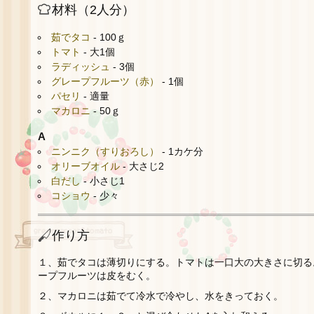
材料（2人分）
茹でタコ
- 100ｇ
トマト
- 大1個
ラディッシュ
- 3個
グレープフルーツ（赤）
- 1個
パセリ
- 適量
マカロニ
- 50ｇ
A
ニンニク（すりおろし）
- 1カケ分
オリーブオイル
- 大さじ2
白だし
- 小さじ1
コショウ
- 少々
作り方
１、茹でタコは薄切りにする。トマトは一口大の大きさに切る
ープフルーツは皮をむく。
２、マカロニは茹でて冷水で冷やし、水をきっておく。