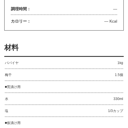
調理時間：
—
カロリー：
— Kcal
材料
パパイヤ
1kg
梅干
1.5個
■荒漬け用
水
330ml
塩
1/3カップ
■仮漬け用