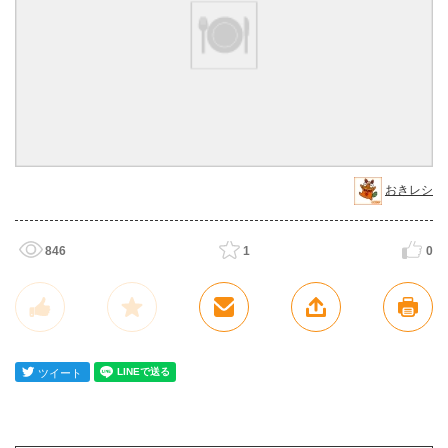
おきレシ
846
1
0