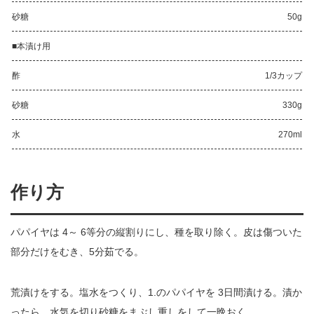
砂糖
50g
■本漬け用
酢
1/3カップ
砂糖
330g
水
270ml
作り方
パパイヤは 4～ 6等分の縦割りにし、種を取り除く。皮は傷ついた
部分だけをむき、5分茹でる。
荒漬けをする。塩水をつくり、1.のパパイヤを 3日間漬ける。漬か
ったら、水気を切り砂糖をまぶし重しをして一晩おく。