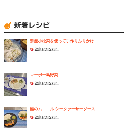
新着レシピ
県産⼩松菜を使って⼿作りふりかけ
健康おきなわ21
マーボー島野菜
健康おきなわ21
鮭のムニエル シークァーサーソース
健康おきなわ21