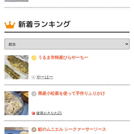
新着ランキング
うるま市特産ひらやーちー
1
やーはー
県産⼩松菜を使って⼿作りふりかけ
2
健康おきなわ21
鮭のムニエル シークァーサーソース
3