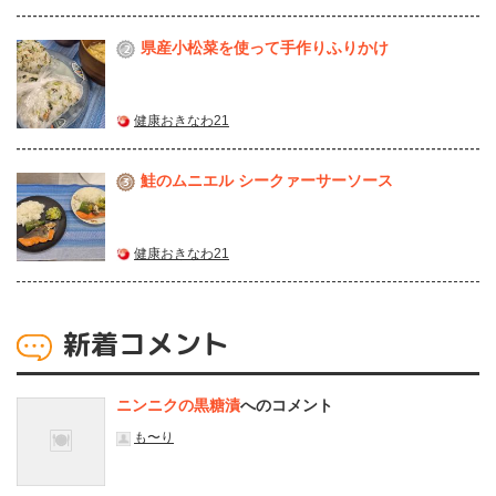
県産⼩松菜を使って⼿作りふりかけ
2
健康おきなわ21
鮭のムニエル シークァーサーソース
3
健康おきなわ21
新着コメント
ニンニクの黒糖漬
へのコメント
も〜り