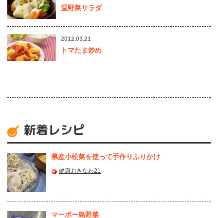
温野菜サラダ
2012.03.21
トマたま炒め
新着レシピ
県産⼩松菜を使って⼿作りふりかけ
健康おきなわ21
マーボー島野菜