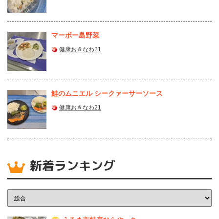
マーボー島野菜
健康おきなわ21
鮭のムニエル シークァーサーソース
健康おきなわ21
新着ランキング