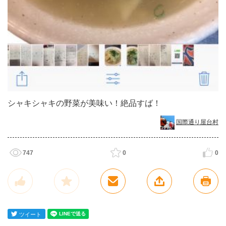
シャキシャキの野菜が美味い！絶品すば！
国際通り屋台村
747
0
0