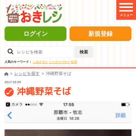
メニュー
ログイン
新規登録
検索
人気のキーワード：
シカクマメ
シークヮーサー
紅芋
レシピを探す
沖縄野菜そば
2017.03.09
沖縄野菜そば