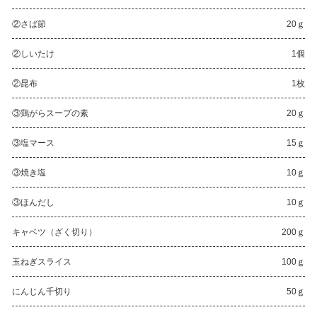
②さば節
20ｇ
②しいたけ
1個
②昆布
1枚
③鶏がらスープの素
20ｇ
③塩マース
15ｇ
③焼き塩
10ｇ
③ほんだし
10ｇ
キャベツ（ざく切り）
200ｇ
玉ねぎスライス
100ｇ
にんじん千切り
50ｇ