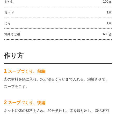
もやし
100ｇ
青ネギ
1束
にら
1束
沖縄そば麺
600ｇ
作り方
1
スープづくり、前編
①の材料を鍋に入れ、水が浸るくらいまで入れる。沸騰させて、
スープをこす。
2
スープづくり、後編
ネットに②の材料を入れ、20分煮込む。②を取り出し、③の材料