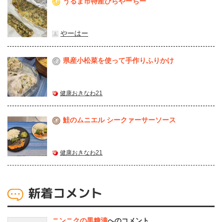
うるま市特産ひらやーちー
1
やーはー
県産⼩松菜を使って⼿作りふりかけ
2
健康おきなわ21
鮭のムニエル シークァーサーソース
3
健康おきなわ21
新着コメント
ニンニクの黒糖漬
へのコメント