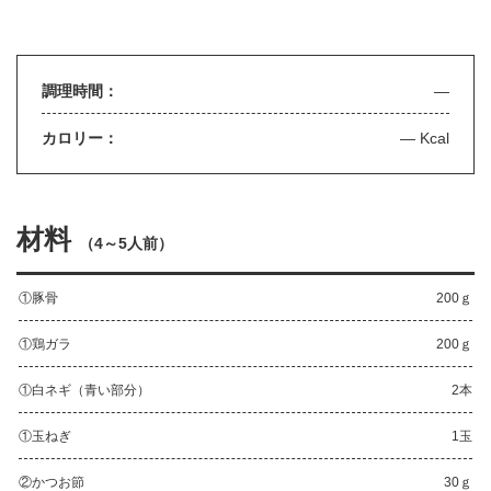
調理時間：
—
カロリー：
— Kcal
材料
（
4～5人前
）
①豚骨
200ｇ
①鶏ガラ
200ｇ
①白ネギ（青い部分）
2本
①玉ねぎ
1玉
②かつお節
30ｇ