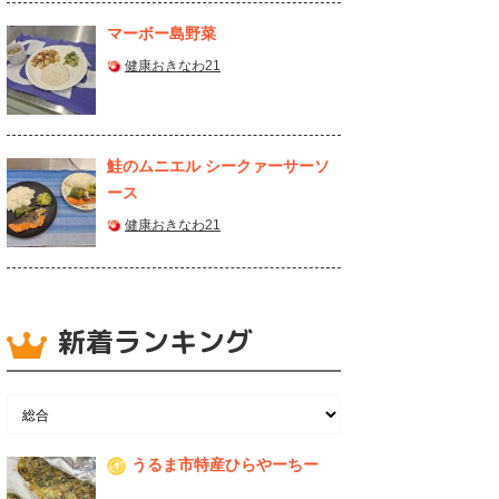
マーボー島野菜
健康おきなわ21
鮭のムニエル シークァーサーソ
ース
健康おきなわ21
新着ランキング
うるま市特産ひらやーちー
1