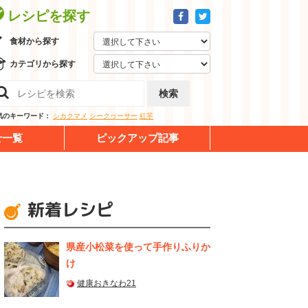
レシピを探す
食材から探す
カテゴリから探す
検索
気のキーワード：
シカクマメ
シークヮーサー
紅芋
せ一覧
ピックアップ記事
新着レシピ
県産⼩松菜を使って⼿作りふりか
け
健康おきなわ21