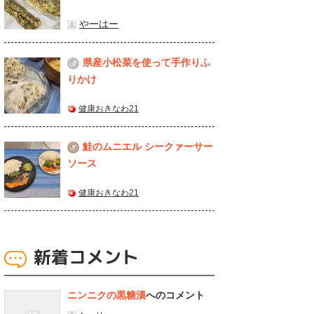
やーはー
県産⼩松菜を使って⼿作りふ
2
りかけ
健康おきなわ21
鮭のムニエル シークァーサー
3
ソース
健康おきなわ21
新着コメント
ニンニクの黒糖漬
へのコメント