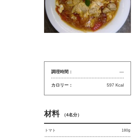
調理時間：
—
カロリー：
597 Kcal
材料
（
4名分
）
トマト
180g