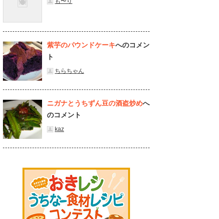
も〜り
紫芋のパウンドケーキ
へのコメン
ト
ちらちゃん
ニガナとうちずん豆の酒盗炒め
へ
のコメント
kaz