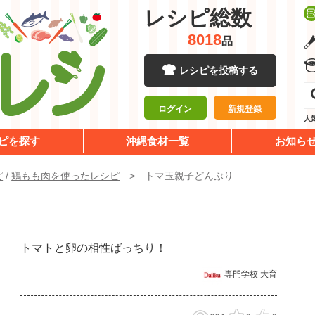
レシピ総数
8018
品
レシピを投稿する
ログイン
新規登録
人
ピを探す
沖縄食材一覧
お知ら
ピ
/
鶏もも肉を使ったレシピ
トマ玉親子どんぶり
り
トマトと卵の相性ばっちり！
専門学校 大育