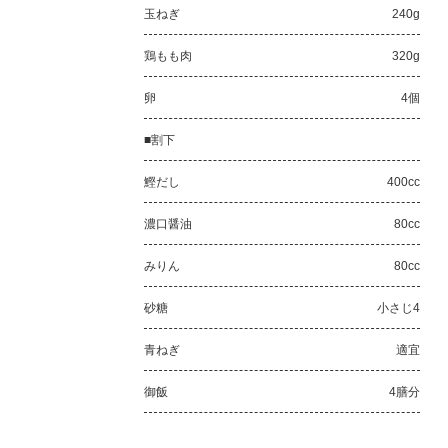
玉ねぎ
240g
鶏もも肉
320g
卵
4個
■割下
鰹だし
400cc
濃口醤油
80cc
みりん
80cc
砂糖
小さじ4
青ねぎ
適宜
御飯
4膳分