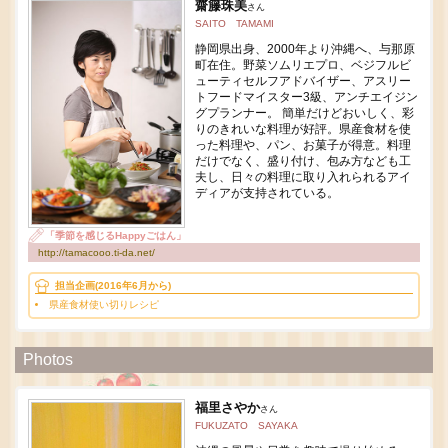
齋籐珠美
さん
SAITO TAMAMI
静岡県出身、2000年より沖縄へ、与那原
町在住。野菜ソムリエプロ、ベジフルビ
ューティセルフアドバイザー、アスリー
トフードマイスター3級、アンチエイジン
グプランナー。 簡単だけどおいしく、彩
りのきれいな料理が好評。県産食材を使
った料理や、パン、お菓子が得意。料理
だけでなく、盛り付け、包み方なども工
夫し、日々の料理に取り入れられるアイ
ディアが支持されている。
「季節を感じるHappyごはん」
http://tamacooo.ti-da.net/
担当企画(2016年6月から)
県産食材使い切りレシピ
Photos
福里さやか
さん
FUKUZATO SAYAKA