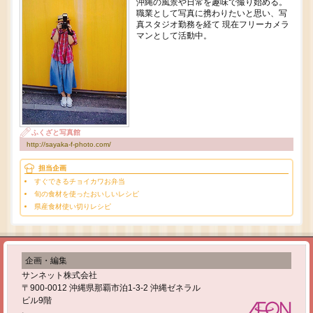
沖縄の風景や日常を趣味で撮り始める。
職業として写真に携わりたいと思い、写
真スタジオ勤務を経て 現在フリーカメラ
マンとして活動中。
ふくざと写真館
http://sayaka-f-photo.com/
担当企画
すぐできるチョイカワお弁当
旬の食材を使ったおいしいレシピ
県産食材使い切りレシピ
企画・編集
サンネット株式会社
〒900-0012 沖縄県那覇市泊1-3-2 沖縄ゼネラル
ビル9階