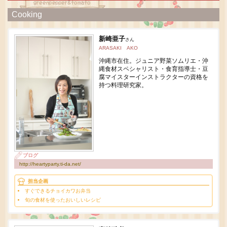
Cooking
新崎亜子
さん
ARASAKI AKO
沖縄市在住。ジュニア野菜ソムリエ・沖
縄食材スペシャリスト・食育指導士・豆
腐マイスターインストラクターの資格を
持つ料理研究家。
ブログ
http://heartyparty.ti-da.net/
担当企画
すぐできるチョイカワお弁当
旬の食材を使ったおいしいレシピ