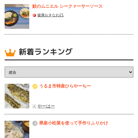
鮭のムニエル シークァーサーソース
健康おきなわ21
新着ランキング
うるま市特産ひらやーちー
1
やーはー
県産⼩松菜を使って⼿作りふりかけ
2