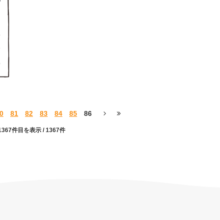
3
0
0
81
82
83
84
85
86
〜1367件目を表示
/ 1367件