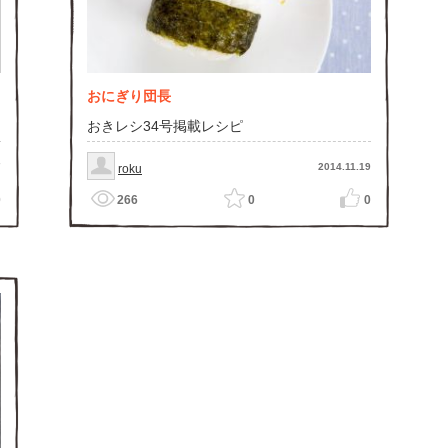
おにぎり団長
おきレシ34号掲載レシピ
7
2014.11.19
roku
0
266
0
0