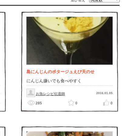
並び替え
島にんじんのポタージュえび天のせ
にんじん嫌いでも食べやすく
4
2016.01.05
お魚レシピ伝道師
0
285
0
0