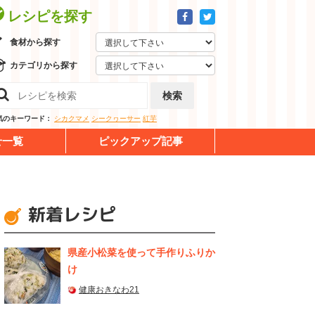
レシピを探す
食材から探す
カテゴリから探す
検索
気のキーワード：
シカクマメ
シークヮーサー
紅芋
せ一覧
ピックアップ記事
新着レシピ
県産⼩松菜を使って⼿作りふりか
け
健康おきなわ21