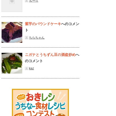
も〜り
紫芋のパウンドケーキ
へのコメン
ト
ちらちゃん
ニガナとうちずん豆の酒盗炒め
へ
のコメント
kaz