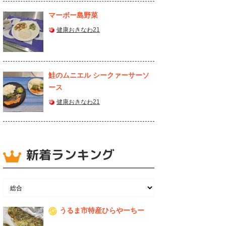
マーボー島野菜
健康おきなわ21
鮭のムニエル シークァーサーソ
ース
健康おきなわ21
新着ランキング
うるま市特産ひらやーちー
1