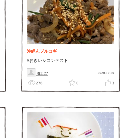
沖縄んプルコギ
#おきレシコンテスト
2
2020.10.29
浦工27
0
276
0
3