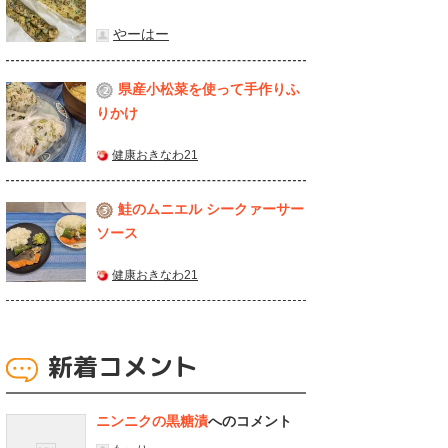
やーはー
県産⼩松菜を使って⼿作りふ
2
りかけ
健康おきなわ21
鮭のムニエル シークァーサー
3
ソース
健康おきなわ21
新着コメント
ニンニクの黒糖漬
へのコメント