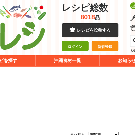
レシピ総数
8018
品
レシピを投稿する
ログイン
新規登録
人
ピを探す
沖縄食材一覧
お知ら