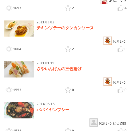
あんこママ
1697
2
4
2011.03.02
チキンソテーのタンカンソース
おきレシ
1664
2
0
2011.01.11
さやいんげんの三色揚げ
おきレシ
1553
0
0
2014.05.15
パパイヤンブシー
お魚レシピ伝道師