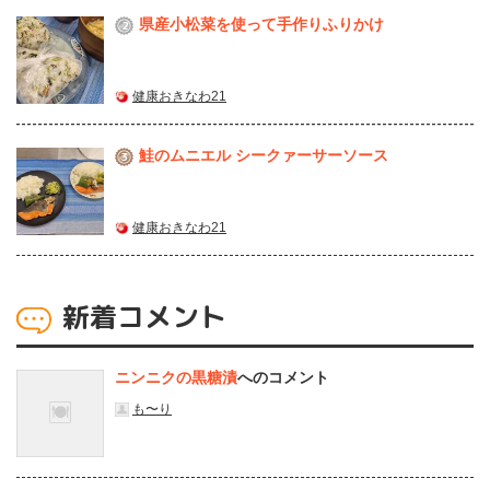
県産⼩松菜を使って⼿作りふりかけ
2
健康おきなわ21
鮭のムニエル シークァーサーソース
3
健康おきなわ21
新着コメント
ニンニクの黒糖漬
へのコメント
も〜り