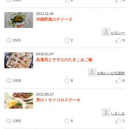
1531
0
0
2013.11.30
沖縄野菜のテリーヌ
ヒロシー
1521
2
0
2016.01.07
高瀬貝とサザエのたきこみご飯
お魚レシピ伝道師
1418
0
0
2012.05.17
男の！サイコロステーキ
しましま
1302
0
1