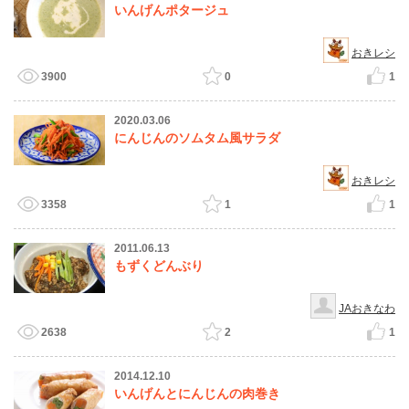
いんげんポタージュ
おきレシ
3900
0
1
2020.03.06
にんじんのソムタム風サラダ
おきレシ
3358
1
1
2011.06.13
もずくどんぶり
JAおきなわ
2638
2
1
2014.12.10
いんげんとにんじんの肉巻き