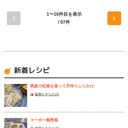
1〜16件目を表示
/ 97件
新着レシピ
県産⼩松菜を使って⼿作りふりかけ
健康おきなわ21
マーボー島野菜