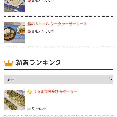
健康おきなわ21
鮭のムニエル シークァーサーソース
健康おきなわ21
新着ランキング
うるま市特産ひらやーちー
1
やーはー