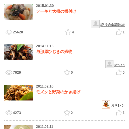
2015.01.30
ソーキと大根の煮付け
読谷給食調理場
25628
4
1
2014.11.13
与那原ひじきの煮物
M's Kn
7629
0
0
2011.02.16
モズクと野菜のかき揚げ
おきレシ
4273
2
1
2011.01.11