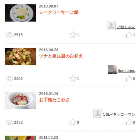
2018.08.07
シークワーサーご飯
いねちゃん
2515
1
1
2016.06.26
ツナと島豆腐の白和え
Bonobono
2492
1
0
2015.01.16
お手軽たこわさ
S&B×キッコーマン
2483
0
0
2011.03.23