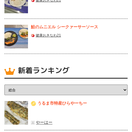
健康おきなわ21
鮭のムニエル シークァーサーソース
健康おきなわ21
新着ランキング
うるま市特産ひらやーちー
1
やーはー