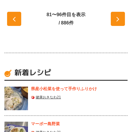
81〜96件目を表示
/ 886件
新着レシピ
県産⼩松菜を使って⼿作りふりかけ
健康おきなわ21
マーボー島野菜