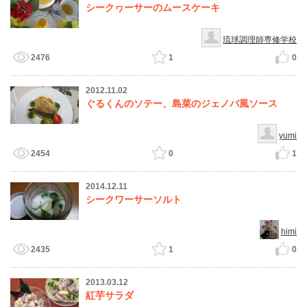
シークヮーサーのムースケーキ
琉球調理師専修学校
2476
1
0
2012.11.02
ぐるくんのソテー、島菜のジェノバ風ソース
yumi
2454
0
1
2014.12.11
シークワーサーソルト
himi
2435
1
0
2013.03.12
紅芋サラダ