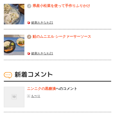
県産⼩松菜を使って⼿作りふりかけ
2
健康おきなわ21
鮭のムニエル シークァーサーソース
3
健康おきなわ21
新着コメント
ニンニクの黒糖漬
へのコメント
も〜り