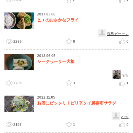
2282
2
1
2017.03.08
ヒエのおさかなフライ
浮島ガーデン
2276
0
0
2013.06.05
シークヮーサー大根
himi
2206
3
1
2012.11.05
お酒にピッタリ！ピリ辛タイ風春雨サラダ
yumi
2197
1
0