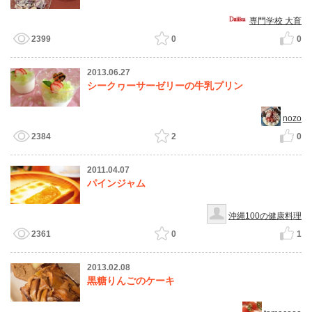
専門学校 大育
2399
0
0
2013.06.27
シークヮーサーゼリーの牛乳プリン
nozo
2384
2
0
2011.04.07
パインジャム
沖縄100の健康料理
2361
0
1
2013.02.08
黒糖りんごのケーキ