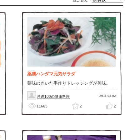
並び替え
薬膳ハンダマ元気サラダ
薬味のきいた手作りドレッシングが美味。
7
2011.03.02
沖縄100の健康料理
4
11665
2
2