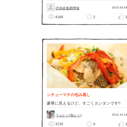
2015.04.0
読谷給食調理場
4166
2
シチューマチの包み蒸し
豪華に見えるけど、すごくカンタンです!!
2012.10.1
うぉレシ(魚レシ)
3735
0