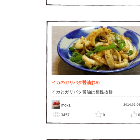
イカのガリバタ醤油炒め
イカとガリバタ醤油は相性抜群
2014.02.0
moka
3457
0