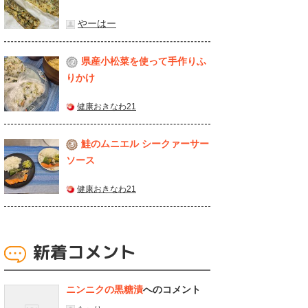
やーはー
県産⼩松菜を使って⼿作りふ
2
りかけ
健康おきなわ21
鮭のムニエル シークァーサー
3
ソース
健康おきなわ21
新着コメント
ニンニクの黒糖漬
へのコメント