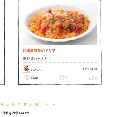
沖縄夏野菜のドリア
夏野菜たっぷり！
1
2011.08.26
おきレシ
1
3330
4
1
4
5
6
7
8
9
10
16件目を表示
/ 443件