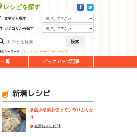
レシピを探す
食材から探す
カテゴリから探す
検索
気のキーワード：
シカクマメ
シークヮーサー
紅芋
せ一覧
ピックアップ記事
新着レシピ
県産⼩松菜を使って⼿作りふりか
け
健康おきなわ21