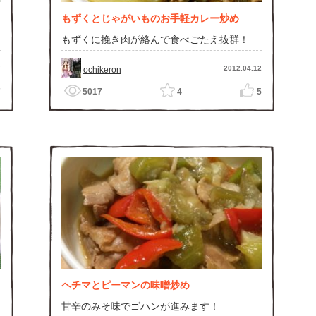
もずくとじゃがいものお手軽カレー炒め
もずくに挽き肉が絡んで食べごたえ抜群！
7
2012.04.12
ochikeron
7
5017
4
5
ヘチマとピーマンの味噌炒め
甘辛のみそ味でゴハンが進みます！