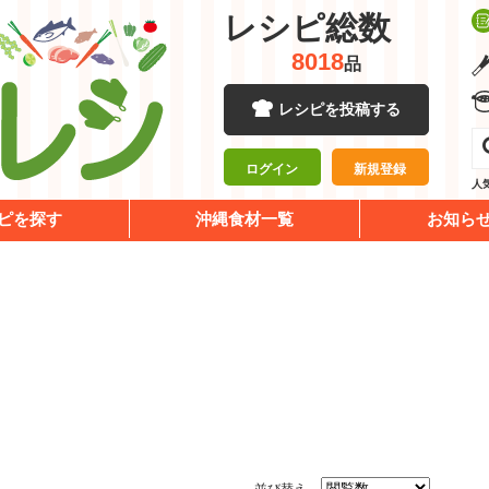
レシピ総数
8018
品
レシピを投稿する
ログイン
新規登録
人
ピを探す
沖縄食材一覧
お知ら