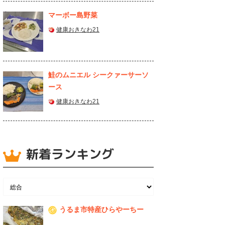
マーボー島野菜
健康おきなわ21
鮭のムニエル シークァーサーソ
ース
健康おきなわ21
新着ランキング
うるま市特産ひらやーちー
1