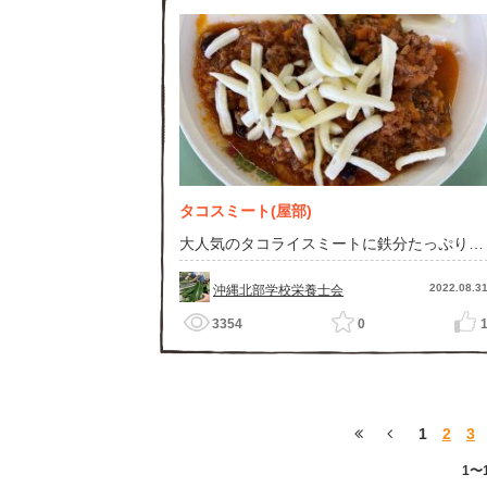
タコスミート(屋部)
大人気のタコライスミートに鉄分たっぷりな
レバーを挽肉に混ぜました。チリソースやチ
リパウダーを使うことで味もタコスミートで
す。
2022.08.3
沖縄北部学校栄養士会
3354
0
1
2
3
1〜