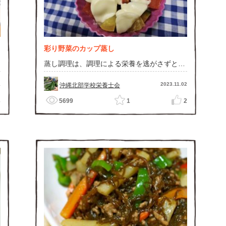
彩り野菜のカップ蒸し
蒸し調理は、調理による栄養を逃がさずとる
ことができます。電子レンジがあれば、ふん
わりとラップをかけて４分ほどの加熱で蒸す
ことができ、時短にもなります。
1
2023.11.02
沖縄北部学校栄養士会
3
5699
1
2