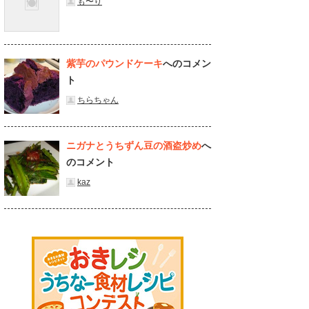
も〜り
紫芋のパウンドケーキ
へのコメン
ト
ちらちゃん
ニガナとうちずん豆の酒盗炒め
へ
のコメント
kaz