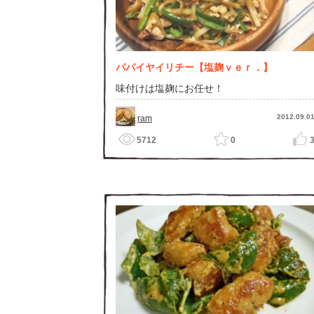
パパイヤイリチー【塩麹ｖｅｒ．】
味付けは塩麹にお任せ！
2012.09.0
ram
5712
0