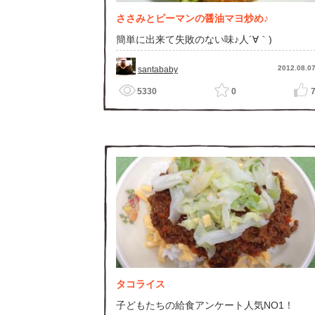
ささみとピーマンの醤油マヨ炒め♪
簡単に出来て失敗のない味♪人´∀｀)
2012.08.0
santababy
5330
0
タコライス
子どもたちの給食アンケート人気NO1！