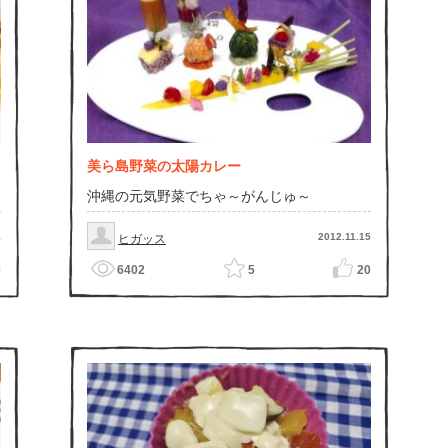
美ら島野菜の太陽カレー
沖縄の元気野菜でちゃ～がんじゅ～
1
2012.11.15
ヒガッス
0
6402
5
20