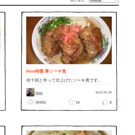
並び替え
Himi特製 豚ソーキ煮
何十回と作って仕上げたソーキ煮です。
2013.01.30
himi
9
4
39458
10
8