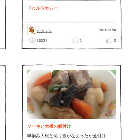
ドゥルワカシー
1
2011.08.26
おきレシ
4
26237
1
3
ソーキと大根の煮付け
味染み大根と彩り豊かなあったか煮付け