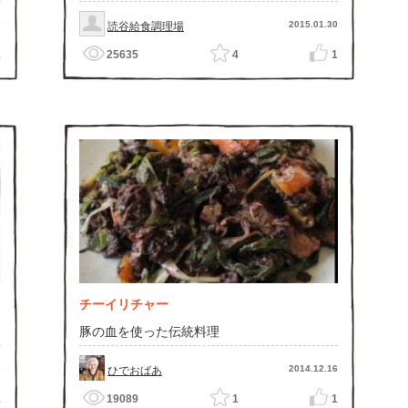
0
2015.01.30
読谷給食調理場
1
25635
4
1
チーイリチャー
豚の血を使った伝統料理
3
2014.12.16
ひでおばあ
1
19089
1
1