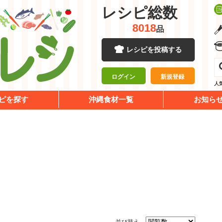
レシピ総数
8018
品
レシピを投稿する
ログイン
新規登録
人
ピを探す
沖縄食材一覧
お知ら