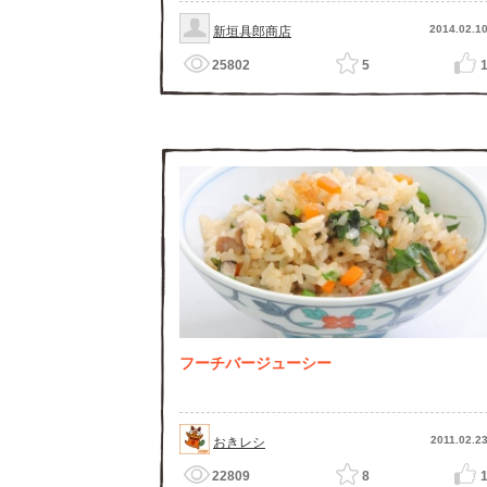
2014.02.1
新垣具郎商店
25802
5
フーチバージューシー
2011.02.2
おきレシ
22809
8