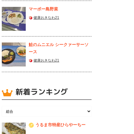
マーボー島野菜
健康おきなわ21
鮭のムニエル シークァーサーソ
ース
健康おきなわ21
新着ランキング
うるま市特産ひらやーちー
1