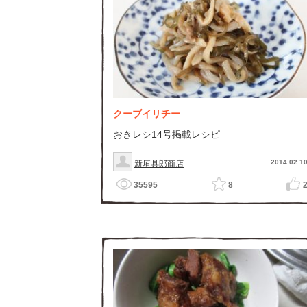
クーブイリチー
おきレシ14号掲載レシピ
2014.02.1
新垣具郎商店
35595
8