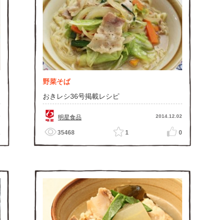
野菜そば
おきレシ36号掲載レシピ
0
2014.12.02
明星食品
2
35468
1
0