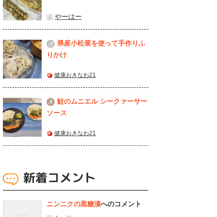
やーはー
県産⼩松菜を使って⼿作りふ
2
りかけ
健康おきなわ21
鮭のムニエル シークァーサー
3
ソース
健康おきなわ21
新着コメント
ニンニクの黒糖漬
へのコメント