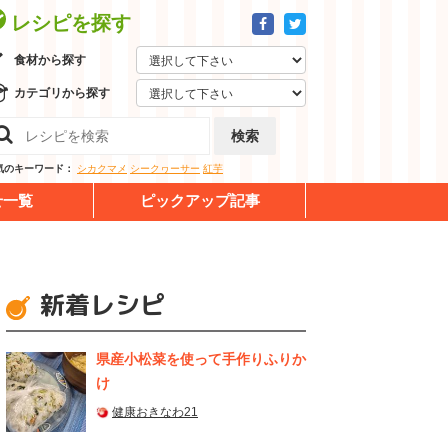
レシピを探す
食材から探す
カテゴリから探す
検索
気のキーワード：
シカクマメ
シークヮーサー
紅芋
せ一覧
ピックアップ記事
新着レシピ
県産⼩松菜を使って⼿作りふりか
け
健康おきなわ21