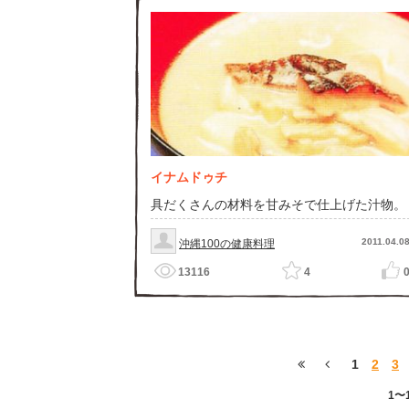
イナムドゥチ
具だくさんの材料を甘みそで仕上げた汁物。
2011.04.0
沖縄100の健康料理
13116
4
1
2
3
1〜