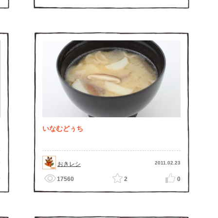
いなむどぅち
9
2011.02.23
おきレシ
0
17560
2
0