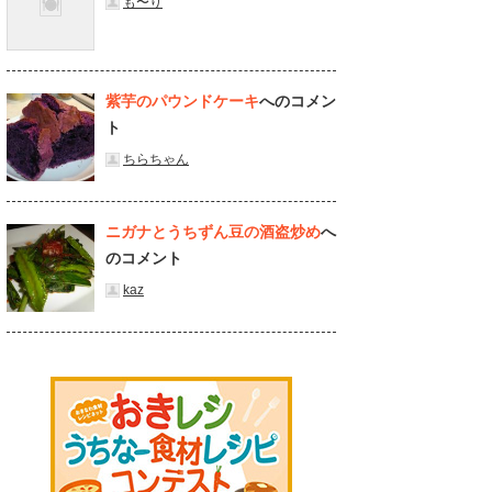
も〜り
紫芋のパウンドケーキ
へのコメン
ト
ちらちゃん
ニガナとうちずん豆の酒盗炒め
へ
のコメント
kaz