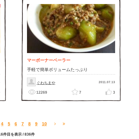
マーボーナーベーラー
手軽で簡単ボリュームたっぷり
8
2011.07.13
ぐわちまや
0
12269
7
3
4
5
6
7
8
9
10
16件目を表示
/ 836件