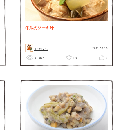
冬瓜のソーキ汁
0
2011.02.16
おきレシ
1
31367
13
2