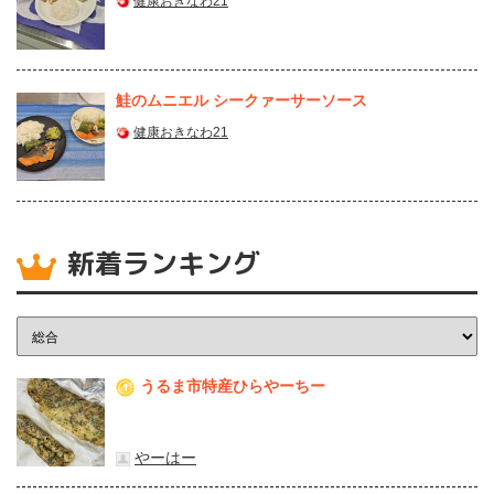
健康おきなわ21
鮭のムニエル シークァーサーソース
健康おきなわ21
新着ランキング
うるま市特産ひらやーちー
1
やーはー