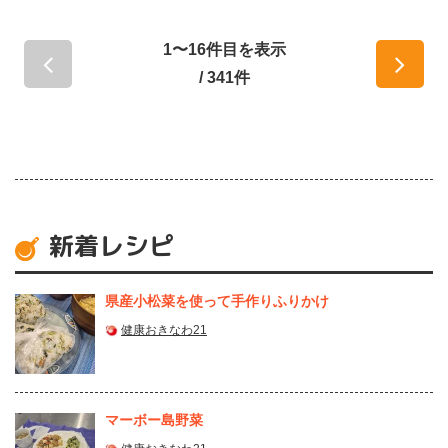
1〜16件目を表示
/ 341件
新着レシピ
県産⼩松菜を使って⼿作りふりかけ
健康おきなわ21
マーボー島野菜