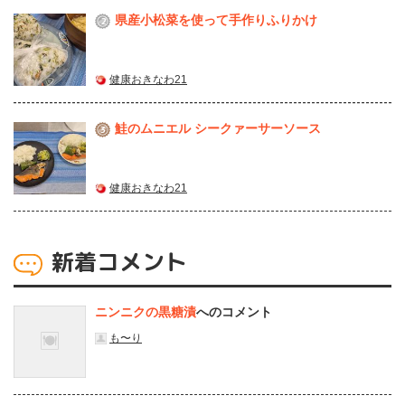
県産⼩松菜を使って⼿作りふりかけ
2
健康おきなわ21
鮭のムニエル シークァーサーソース
3
健康おきなわ21
新着コメント
ニンニクの黒糖漬
へのコメント
も〜り