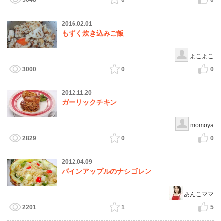
3048
0
0
2016.02.01
もずく炊き込みご飯
よこよこ
3000
0
0
2012.11.20
ガーリックチキン
momoya
2829
0
0
2012.04.09
パインアップルのナシゴレン
あんこママ
2201
1
5