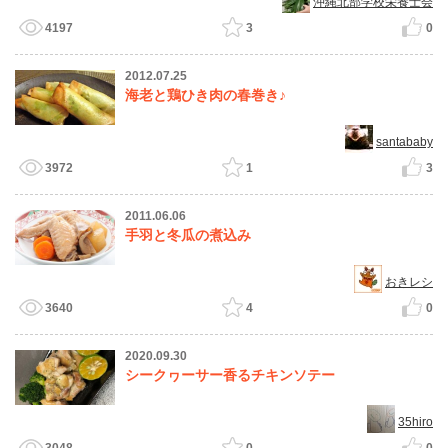
沖縄北部学校栄養士会
4197
3
0
2012.07.25
海老と鶏ひき肉の春巻き♪
santababy
3972
1
3
2011.06.06
手羽と冬瓜の煮込み
おきレシ
3640
4
0
2020.09.30
シークヮーサー香るチキンソテー
35hiro