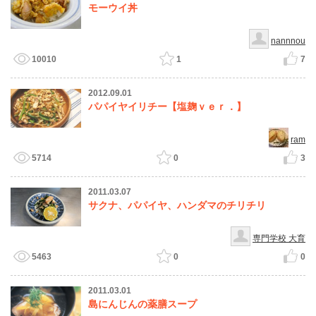
モーウイ丼
nannnou
10010
1
7
2012.09.01
パパイヤイリチー【塩麹ｖｅｒ．】
ram
5714
0
3
2011.03.07
サクナ、パパイヤ、ハンダマのチリチリ
専門学校 大育
5463
0
0
2011.03.01
島にんじんの薬膳スープ