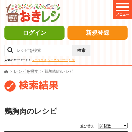
メニュー
ログイン
新規登録
検索
人気のキーワード：
シカクマメ
シークヮーサー
紅芋
レシピを探す
鶏胸肉のレシピ
検索結果
鶏胸肉のレシピ
並び替え