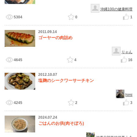
沖縄100の健康料理
5304
0
1
2011.09.14
ゴーヤーの肉詰め
りゃん
4645
4
16
2012.10.07
塩麹のシークワーサーチキン
himi
4245
2
3
2024.07.24
ごはんのお供(肉そぼろ)