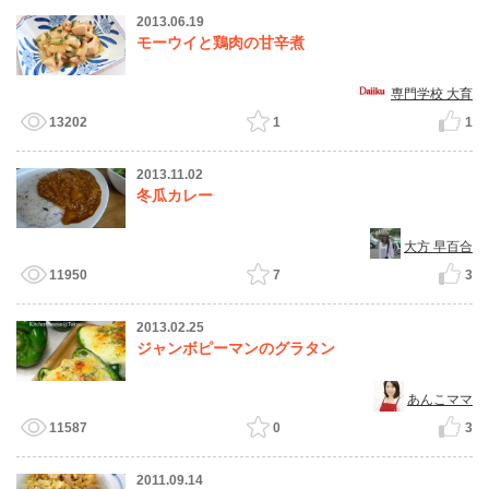
2013.06.19
モーウイと鶏肉の甘辛煮
専門学校 大育
13202
1
1
2013.11.02
冬瓜カレー
大方 早百合
11950
7
3
2013.02.25
ジャンボピーマンのグラタン
あんこママ
11587
0
3
2011.09.14