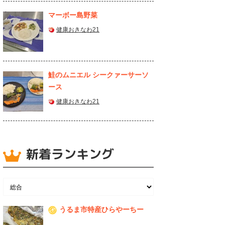
マーボー島野菜
健康おきなわ21
鮭のムニエル シークァーサーソ
ース
健康おきなわ21
新着ランキング
うるま市特産ひらやーちー
1