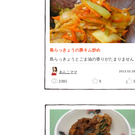
島らっきょうの豚キム炒め
島らっきょうとごま油の香りがたまりません
2013.02.2
あんこママ
2381
0