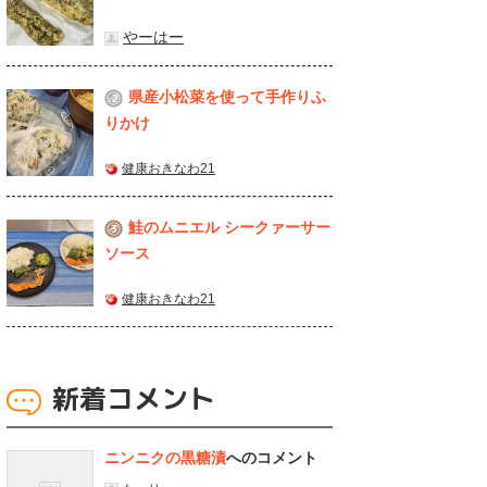
やーはー
県産⼩松菜を使って⼿作りふ
2
りかけ
健康おきなわ21
鮭のムニエル シークァーサー
3
ソース
健康おきなわ21
新着コメント
ニンニクの黒糖漬
へのコメント