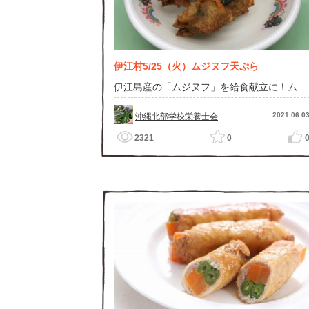
伊江村5/25（火）ムジヌフ天ぷら
伊江島産の「ムジヌフ」を給食献立に！ムジ
ヌフとは皮付きのまま粉にした「小麦粉」で
す！
2021.06.0
沖縄北部学校栄養士会
2321
0