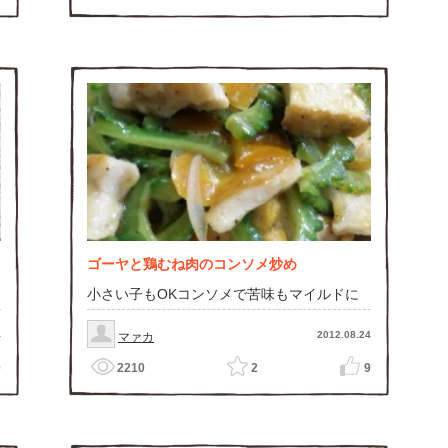
ゴーヤと鶏むね肉のコンソメ炒め
小さい子もOKコンソメで苦味もマイルドに
4
2012.08.24
マァカ
0
2210
2
9