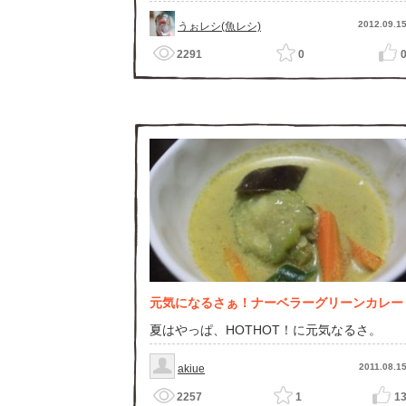
2012.09.1
うぉレシ(魚レシ)
2291
0
元気になるさぁ！ナーベラーグリーンカレー
夏はやっぱ、HOTHOT！に元気なるさ。
2011.08.1
akiue
2257
1
1