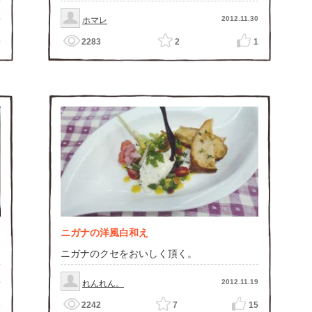
5
2012.11.30
ホマレ
0
2283
2
1
ニガナの洋風白和え
ニガナのクセをおいしく頂く。
5
2012.11.19
れんれん。
3
2242
7
15