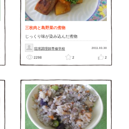
三枚肉と島野菜の煮物
じっくり味が染み込んだ煮物
3
2011.03.30
琉球調理師専修学校
0
2298
2
2