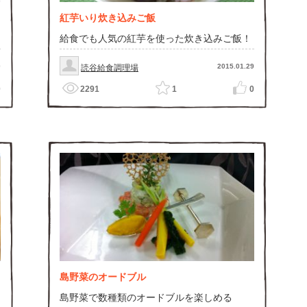
紅芋いり炊き込みご飯
給食でも人気の紅芋を使った炊き込みご飯！
0
2015.01.29
読谷給食調理場
0
2291
1
0
島野菜のオードブル
島野菜で数種類のオードブルを楽しめる