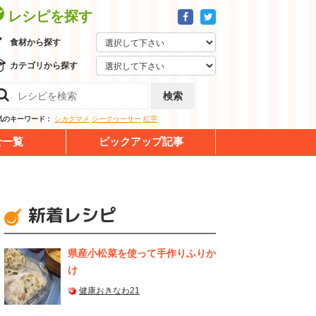
レシピを探す
食材から探す
カテゴリから探す
検索
気のキーワード：
シカクマメ
シークヮーサー
紅芋
せ一覧
ピックアップ記事
新着レシピ
県産⼩松菜を使って⼿作りふりか
け
健康おきなわ21