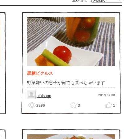
並び替え
黒糖ピクルス
野菜嫌いの息子が何でも食べちゃいます
9
2013.02.08
aiaishop
1
2396
3
1