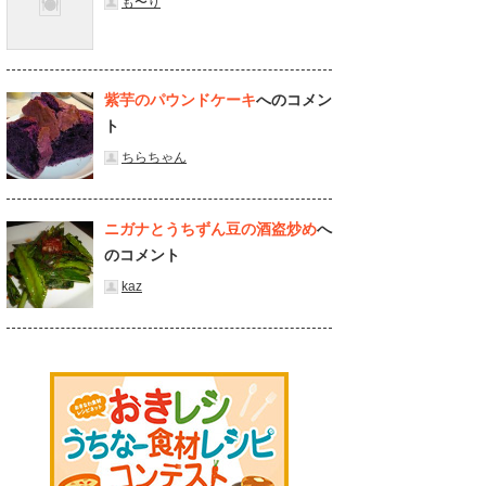
も〜り
紫芋のパウンドケーキ
へのコメン
ト
ちらちゃん
ニガナとうちずん豆の酒盗炒め
へ
のコメント
kaz