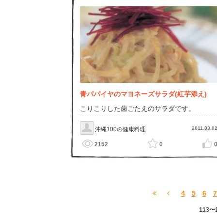
青パパイヤのマヨネーズサラダ(紅芋添え)
こりこりした歯ごたえのサラダです。
2011.03.0
沖縄100の健康料理
2152
0
4
5
6
7
113