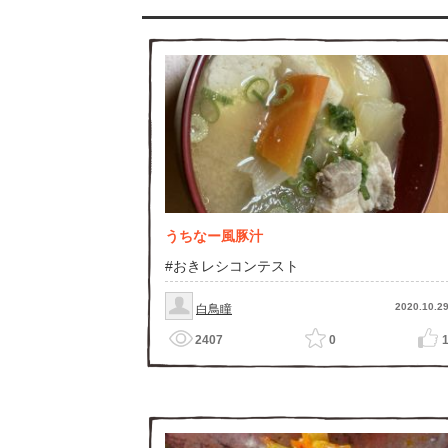
うちなー風豚汁
#おきレシコンテスト
2020.10.2
白鳥瞳
2407
0