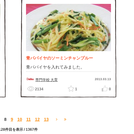
青パパイヤのソーミンチャンプルー
青パパイヤを入れてみました。
2
2013.03.13
専門学校 大育
0
2134
1
0
8
9
10
11
12
13
〜128件目を表示
/ 1367件