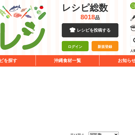
レシピ総数
8018
品
レシピを投稿する
ログイン
新規登録
人
ピを探す
沖縄食材一覧
お知ら