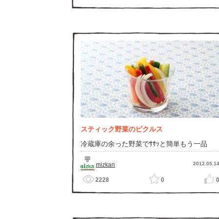
スティック野菜のピクルス
冷蔵庫の余った野菜でｻｻｯと簡単もう一品
2012.05.1
mizkan
2228
0