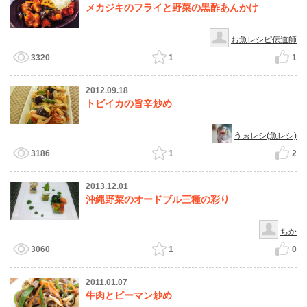
メカジキのフライと野菜の黒酢あんかけ
お魚レシピ伝道師
3320
1
1
2012.09.18
トビイカの旨辛炒め
うぉレシ(魚レシ)
3186
1
2
2013.12.01
沖縄野菜のオードブル三種の彩り
ちか
3060
1
0
2011.01.07
牛肉とピーマン炒め