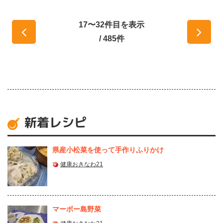
17〜32件目を表示
/ 485件
新着レシピ
県産⼩松菜を使って⼿作りふりかけ
健康おきなわ21
マーボー島野菜