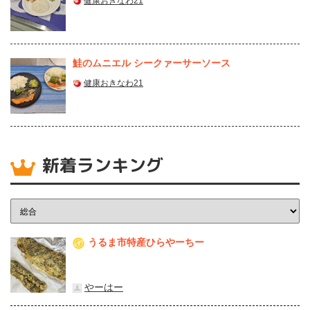
健康おきなわ21
鮭のムニエル シークァーサーソース
健康おきなわ21
新着ランキング
うるま市特産ひらやーちー
1
やーはー