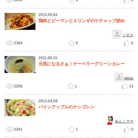
2490
0
0
2011.05.04
鶏肉とピーマンとエリンギのケチャップ炒め
ソネス
2369
0
0
2011.08.15
元気になるさぁ！ナーベラーグリーンカレー
akiue
2258
1
13
2012.04.09
パインアップルのナシゴレン
あんこママ
2201
1
5