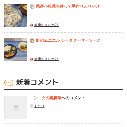
県産⼩松菜を使って⼿作りふりかけ
2
健康おきなわ21
鮭のムニエル シークァーサーソース
3
健康おきなわ21
新着コメント
ニンニクの黒糖漬
へのコメント
も〜り