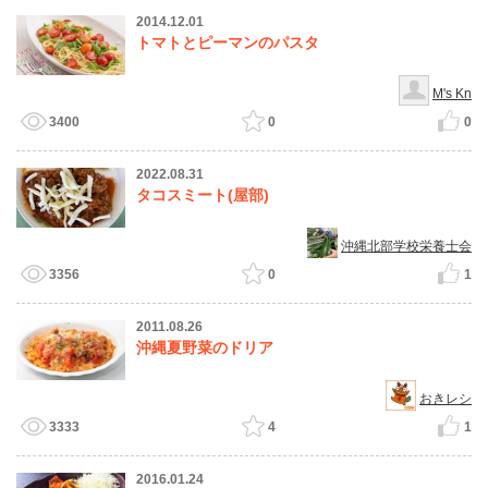
2014.12.01
トマトとピーマンのパスタ
M's Kn
3400
0
0
2022.08.31
タコスミート(屋部)
沖縄北部学校栄養士会
3356
0
1
2011.08.26
沖縄夏野菜のドリア
おきレシ
3333
4
1
2016.01.24