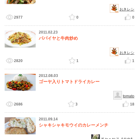
おきレシ
2977
0
0
2011.02.23
パパイヤと牛肉炒め
おきレシ
2820
1
1
2012.08.03
ゴーヤ入りトマトドライカレー
tomato
2686
3
18
2011.09.14
シャキシャキモウイのカレーメンチ