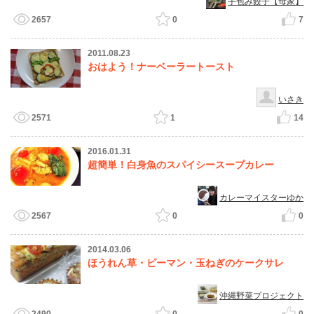
手包み餃子【母家】
2657
0
7
2011.08.23
おはよう！ナーベーラートースト
いさき
2571
1
14
2016.01.31
超簡単！白身魚のスパイシースープカレー
カレーマイスターゆか
2567
0
0
2014.03.06
ほうれん草・ピーマン・玉ねぎのケークサレ
沖縄野菜プロジェクト