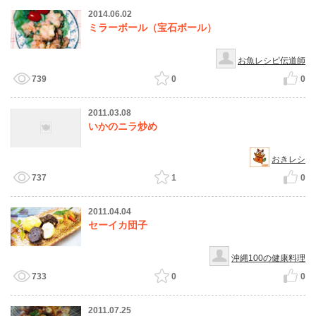
2014.06.02
ミラーボール（宝石ボール）
お魚レシピ伝道師
739
0
0
2011.03.08
いかのニラ炒め
おきレシ
737
1
0
2011.04.04
セーイカ団子
沖縄100の健康料理
733
0
0
2011.07.25