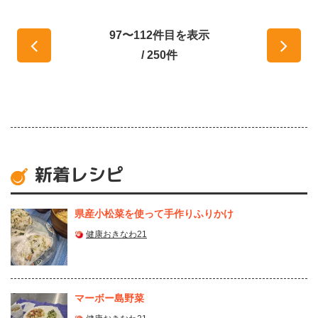
97〜112件目を表示
/ 250件
新着レシピ
県産⼩松菜を使って⼿作りふりかけ
健康おきなわ21
マーボー島野菜