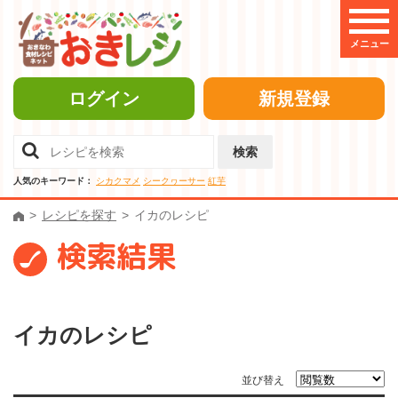
メニュー
ログイン
新規登録
検索
人気のキーワード：
シカクマメ
シークヮーサー
紅芋
レシピを探す
イカのレシピ
検索結果
イカのレシピ
並び替え