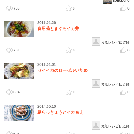
Bonobono
703
0
0
2016.01.26
食用菊とまぐろイカ丼
お魚レシピ伝道師
701
0
0
2016.01.01
セイイカのローゼルいため
お魚レシピ伝道師
694
0
0
2014.05.16
島らっきょうとイカ合え
お魚レシピ伝道師