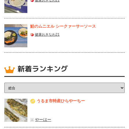
健康おきなわ21
鮭のムニエル シークァーサーソース
健康おきなわ21
新着ランキング
うるま市特産ひらやーちー
1
やーはー