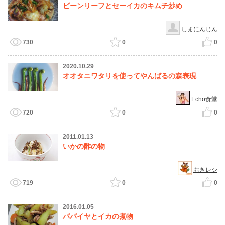
ビーンリーフとセーイカのキムチ炒め
しまにんじん
730
0
0
2020.10.29
オオタニワタリを使ってやんばるの森表現
Echo食堂
720
0
0
2011.01.13
いかの酢の物
おきレシ
719
0
0
2016.01.05
パパイヤとイカの煮物