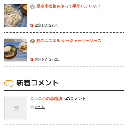
県産⼩松菜を使って⼿作りふりかけ
2
健康おきなわ21
鮭のムニエル シークァーサーソース
3
健康おきなわ21
新着コメント
ニンニクの黒糖漬
へのコメント
も〜り