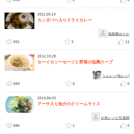
694
0
0
2011.09.14
カンダバー入りドライカレー
我那覇ゆりか
691
2
11
2012.10.29
セーイカソーセージと野菜の塩麹スープ
うぉレシ(魚レシ)
689
0
0
2014.06.03
アーサ入り魚介のクリームライス
お魚レシピ伝道師
686
1
0